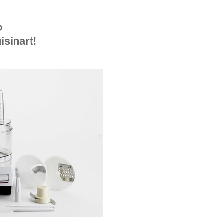
る
nart!