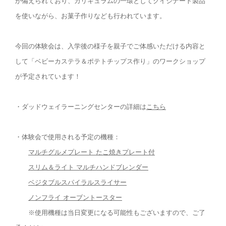
が備えられており、カリキュラムの一環としてクイジナート製品
を使いながら、お菓子作りなども行われています。
今回の体験会は、入学後の様子を親子でご体感いただける内容と
して「ベビーカステラ＆ポテトチップス作り」のワークショップ
が予定されています！
・ダッドウェイラーニングセンターの詳細は
こちら
・体験会で使用される予定の機種：
マルチグルメプレート たこ焼きプレート付
スリム＆ライト マルチハンドブレンダー
ベジタブルスパイラルスライサー
ノンフライ オーブントースター
※使用機種は当日変更になる可能性もございますので、ご了